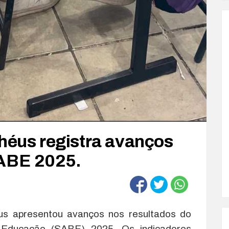
Edu
lhéus registra avanços
SABE 2025.
éus apresentou avanços nos resultados do
 Educação (SABE) 2025. Os indicadores