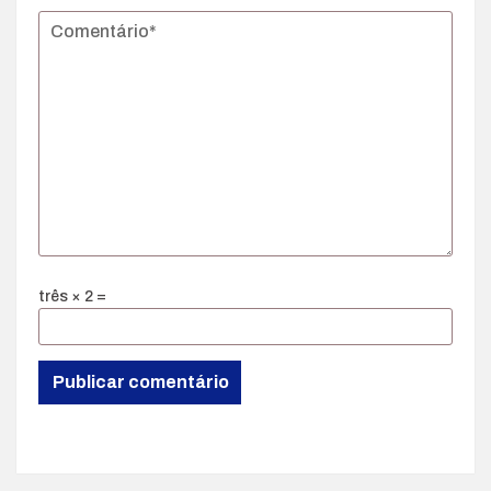
três × 2 =