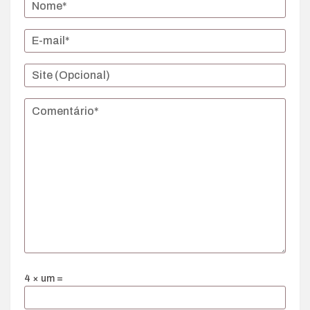
4 × um =