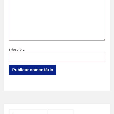
três × 2 =