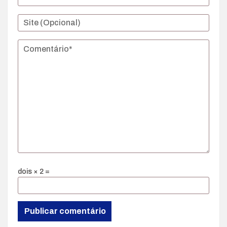
dois × 2 =