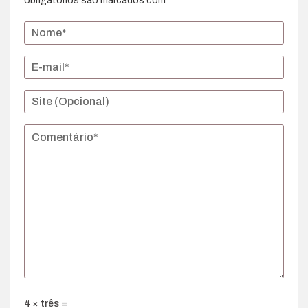
obrigatórios são marcados com
*
4 × três =