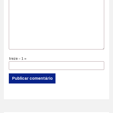
treze − 1 =