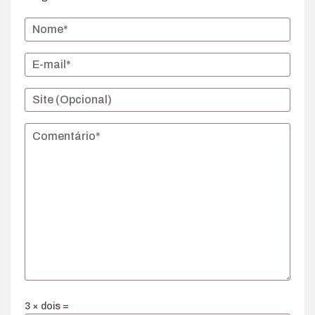
3 × dois =