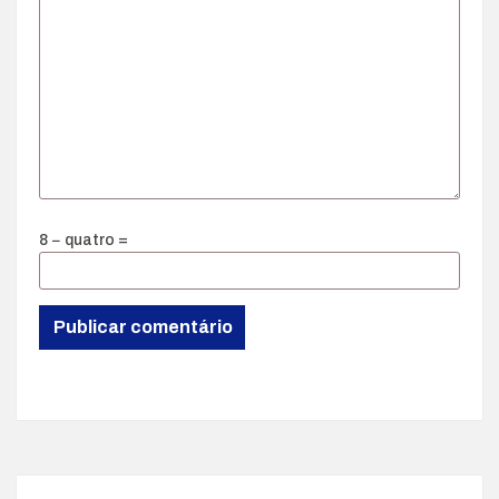
8 − quatro =