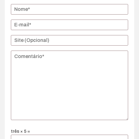
três × 5 =