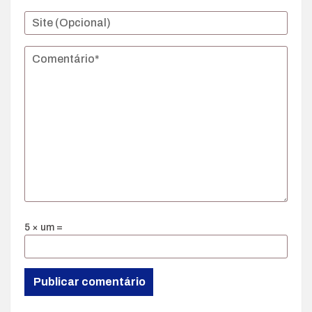
5 × um =