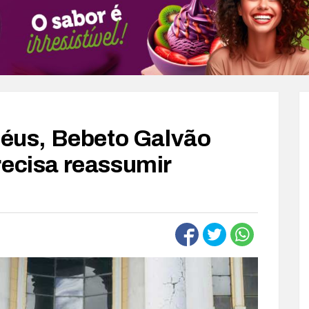
lhéus, Bebeto Galvão
recisa reassumir