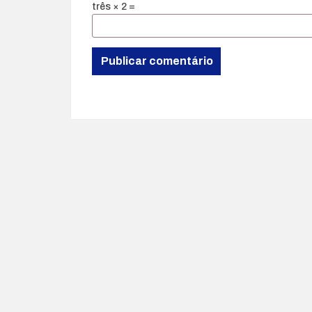
três × 2 =