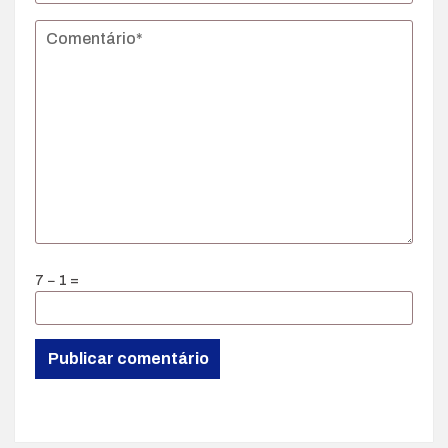
7 − 1 =