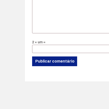
2 × um =