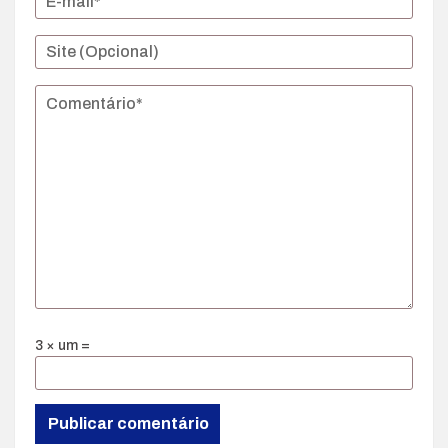
3 × um =