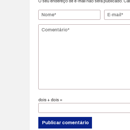
O seu endereço de e-mail não será publicado.
Ca
dois + dois =